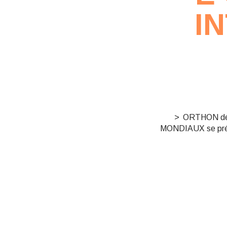
I
ORTHON dep
MONDIAUX se pr