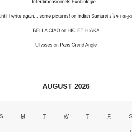
Interdimensionnels Exobiologie...
ntil I write again... some pictures!
on
Indian Samurai इंडियन सामुर
BELLA CIAO
on
HIC-ET-HIAKA
Ullysses
on
Paris Grand Angle
AUGUST 2026
S
M
T
W
T
F
1