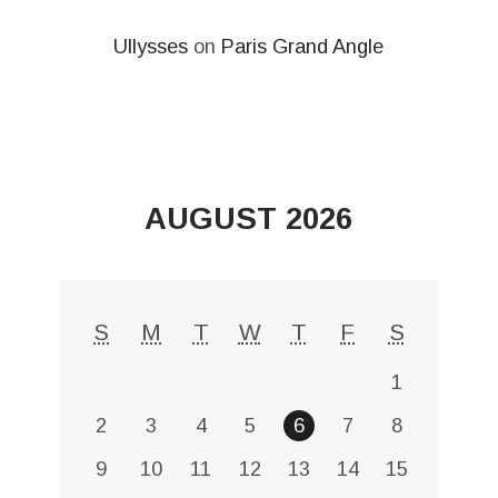
Ullysses
on
Paris Grand Angle
AUGUST 2026
S
M
T
W
T
F
S
1
2
3
4
5
6
7
8
9
10
11
12
13
14
15