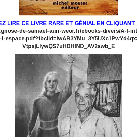
Z LIRE CE LIVRE RARE ET GÉNIAL EN CLIQUANT 
.gnose-de-samael-aun-weor.fr/ebooks-divers/A-l-int
e-l-espace.pdf?fbclid=IwAR3YMu_3Y5UXc1PwYd4
VtpsjLlywQS7uHDHIND_AV2swb_E