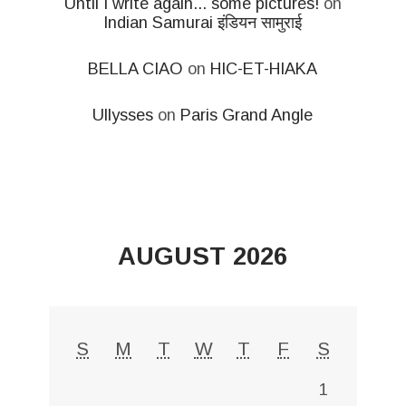
Until I write again... some pictures!
on
Indian Samurai इंडियन सामुराई
BELLA CIAO
on
HIC-ET-HIAKA
Ullysses
on
Paris Grand Angle
AUGUST 2026
S
M
T
W
T
F
S
1